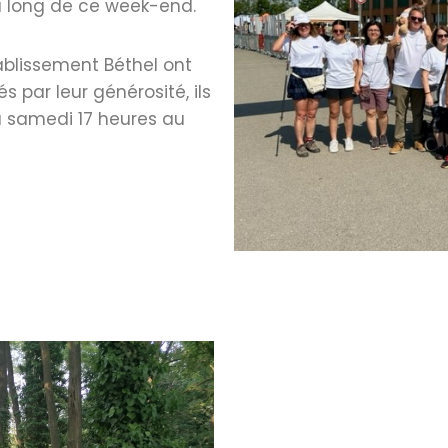
u long de ce week-end.
tablissement Béthel ont
s par leur générosité, ils
 samedi 17 heures au