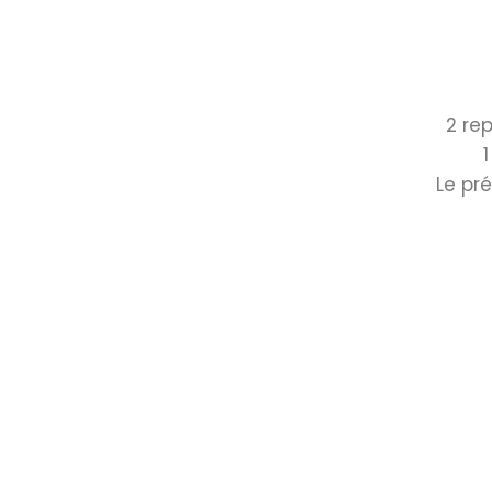
2 re
Le pr