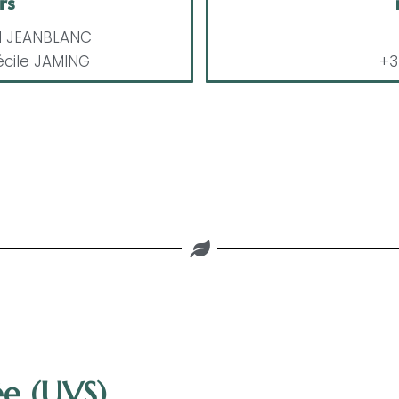
rs
d JEANBLANC
écile JAMING
+3
ée (UVS)