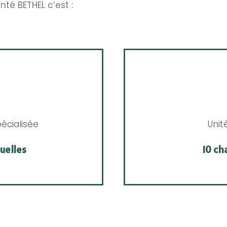
té BETHEL c’est :
écialisée
Unit
uelles
10 ch