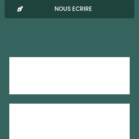
NOUS ECRIRE
AMRESO-BETHEL
Mentions Légales
Confidentialité
Nous écrire
RSE
Plan du site