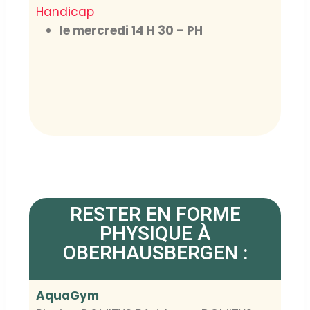
Handicap
le mercredi 14 H 30 – PH
Lorem ipsum dolor sit amet,
consectetur adipiscing elit. Ut elit tellus,
luctus nec ullamcorper mattis, pulvinar
dapibus leo.
RESTER EN FORME
PHYSIQUE À
OBERHAUSBERGEN :
AquaGym