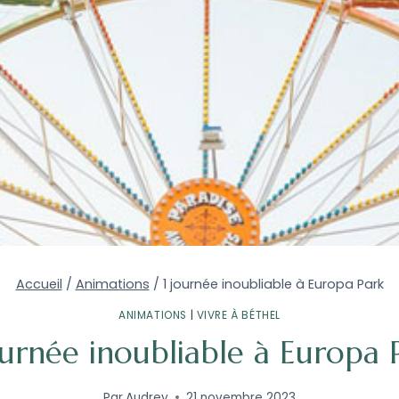
Accueil
/
Animations
/
1 journée inoubliable à Europa Park
ANIMATIONS
|
VIVRE À BÉTHEL
ournée inoubliable à Europa 
Par
Audrey
21 novembre 2023